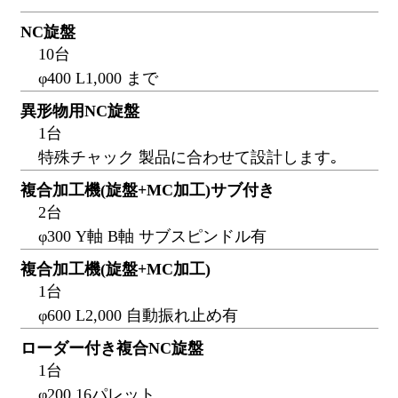
NC旋盤
10台
φ400 L1,000 まで
異形物用NC旋盤
1台
特殊チャック 製品に合わせて設計します｡
複合加工機(旋盤+MC加工)サブ付き
2台
φ300 Y軸 B軸 サブスピンドル有
複合加工機(旋盤+MC加工)
1台
φ600 L2,000 自動振れ止め有
ローダー付き複合NC旋盤
1台
φ200 16パレット