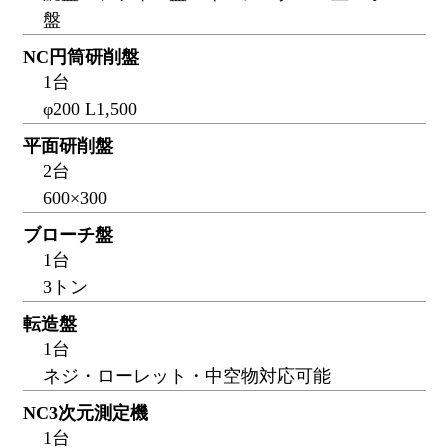
盤
NC円筒研削盤
1台
φ200 L1,500
平面研削盤
2台
600×300
ブローチ盤
1台
3トン
転造盤
1台
ネジ・ローレット・中空物対応可能
NC3次元測定機
1台