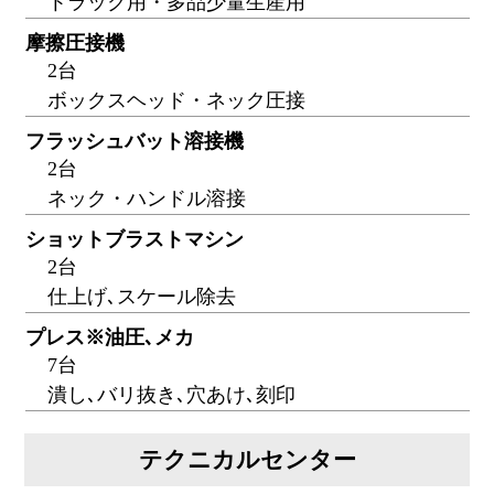
トラック用・多品少量生産用
摩擦圧接機
2台
ボックスヘッド・ネック圧接
フラッシュバット溶接機
2台
ネック・ハンドル溶接
ショットブラストマシン
2台
仕上げ､スケール除去
プレス※油圧､メカ
7台
潰し､バリ抜き､穴あけ､刻印
テクニカルセンター